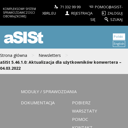
71 332 99 99
POMOC@ASIST-
KOMPLEKSOWY SYSTEM
SPRAWOZDAWCZOŚCI
XBRL.EU
REJESTRACJA
ZALOGUJ
OBOWIĄZKOWEJ
SIĘ
SZUKAJ
aSISt
Polski
English
>
>
Strona główna
Newsletters
aSISt 5.46.1.0: Aktualizacja dla użytkowników konwertera –
04.03.2022
MODUŁY / SPRAWOZDANIA
DOKUMENTACJA
POBIERZ
WARSZTATY
POMOC
KONTAKT