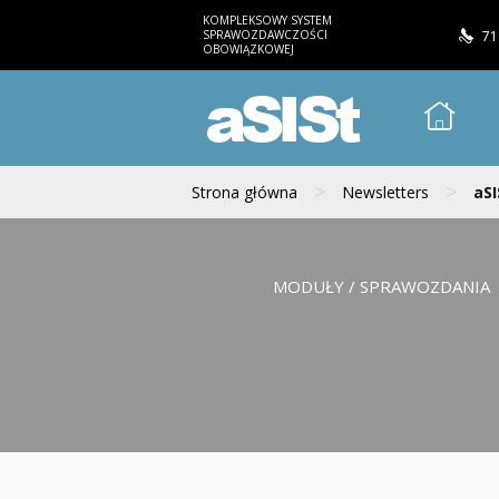
KOMPLEKSOWY SYSTEM
SPRAWOZDAWCZOŚCI
71
OBOWIĄZKOWEJ
aSISt
>
>
Strona główna
Newsletters
aSI
MODUŁY / SPRAWOZDANIA