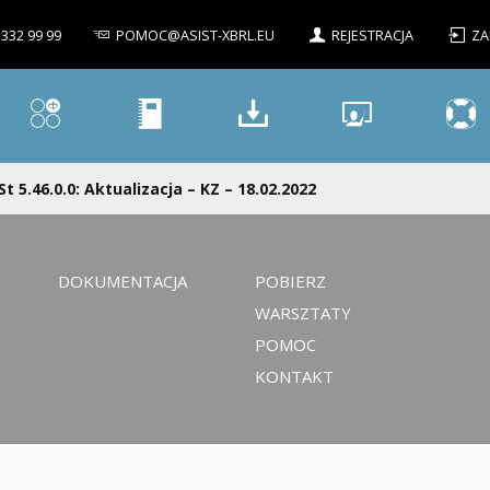
 332 99 99
POMOC@ASIST-XBRL.EU
REJESTRACJA
ZA
St 5.46.0.0: Aktualizacja – KZ – 18.02.2022
DOKUMENTACJA
POBIERZ
WARSZTATY
POMOC
KONTAKT