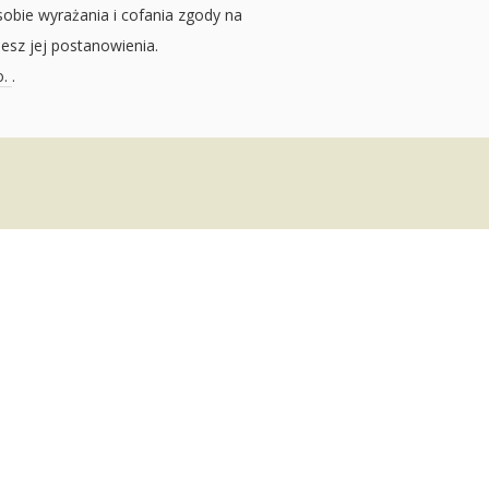
sobie wyrażania i cofania zgody na
jesz jej postanowienia.
o.
.