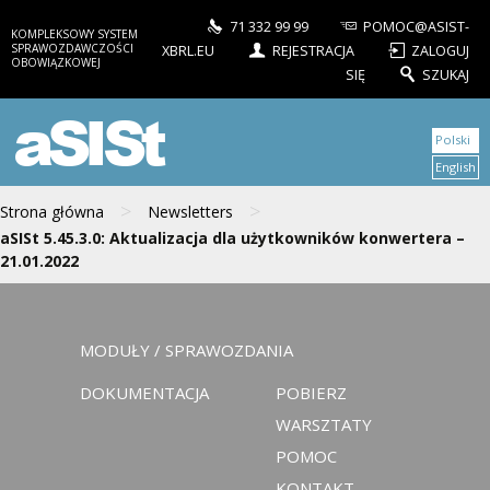
71 332 99 99
POMOC@ASIST-
KOMPLEKSOWY SYSTEM
SPRAWOZDAWCZOŚCI
XBRL.EU
REJESTRACJA
ZALOGUJ
OBOWIĄZKOWEJ
SIĘ
SZUKAJ
aSISt
Polski
English
>
>
Strona główna
Newsletters
aSISt 5.45.3.0: Aktualizacja dla użytkowników konwertera –
21.01.2022
MODUŁY / SPRAWOZDANIA
DOKUMENTACJA
POBIERZ
WARSZTATY
POMOC
KONTAKT