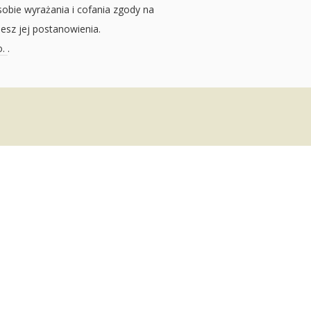
sobie wyrażania i cofania zgody na
jesz jej postanowienia.
o.
.