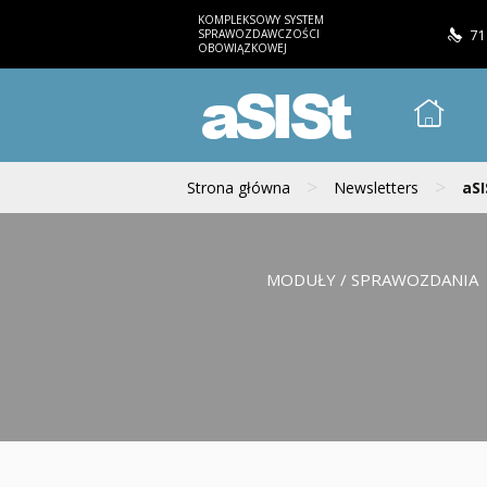
KOMPLEKSOWY SYSTEM
SPRAWOZDAWCZOŚCI
71
OBOWIĄZKOWEJ
aSISt
>
>
Strona główna
Newsletters
aSI
MODUŁY / SPRAWOZDANIA