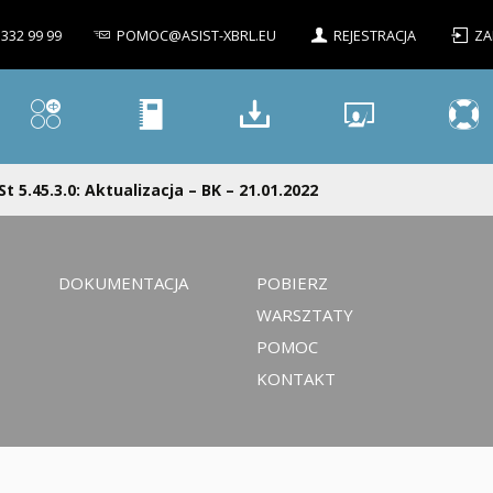
 332 99 99
POMOC@ASIST-XBRL.EU
REJESTRACJA
ZA
St 5.45.3.0: Aktualizacja – BK – 21.01.2022
DOKUMENTACJA
POBIERZ
WARSZTATY
POMOC
KONTAKT