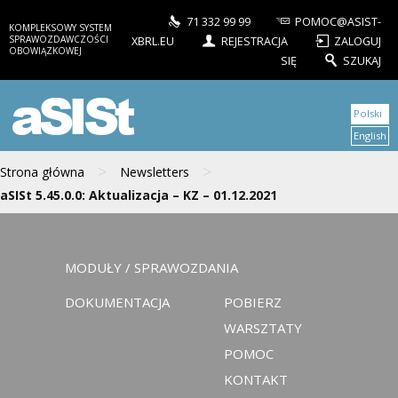
71 332 99 99
POMOC@ASIST-
KOMPLEKSOWY SYSTEM
SPRAWOZDAWCZOŚCI
XBRL.EU
REJESTRACJA
ZALOGUJ
OBOWIĄZKOWEJ
SIĘ
SZUKAJ
aSISt
Polski
English
>
>
Strona główna
Newsletters
aSISt 5.45.0.0: Aktualizacja – KZ – 01.12.2021
MODUŁY / SPRAWOZDANIA
DOKUMENTACJA
POBIERZ
WARSZTATY
POMOC
KONTAKT