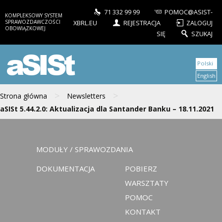
71 332 99 99
POMOC@ASIST-
KOMPLEKSOWY SYSTEM
SPRAWOZDAWCZOŚCI
XBRL.EU
REJESTRACJA
ZALOGUJ
OBOWIĄZKOWEJ
SIĘ
SZUKAJ
aSISt
Polski
English
>
>
Strona główna
Newsletters
aSISt 5.44.2.0: Aktualizacja dla Santander Banku – 18.11.2021
MODUŁY / SPRAWOZDANIA
DOKUMENTACJA
POBIERZ
WARSZTATY
POMOC
KONTAKT