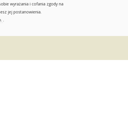
sobie wyrażania i cofania zgody na
jesz jej postanowienia.
o.
.