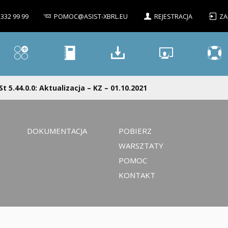
 332 99 99
POMOC@ASIST-XBRL.EU
REJESTRACJA
ZA
St 5.44.0.0: Aktualizacja – KZ – 01.10.2021
DOKUMENTACJA
POBIERZ
WARSZTATY
POMOC
KONTAKT