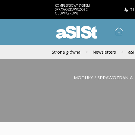
KOMPLEKSOWY SYSTEM
SPRAWOZDAWCZOŚCI
71
OBOWIĄZKOWEJ
aSISt
>
>
Strona główna
Newsletters
aSI
MODUŁY / SPRAWOZDANIA