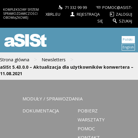
71 332 99 99
POMOC@ASIST-
KOMPLEKSOWY SYSTEM
SPRAWOZDAWCZOŚCI
XBRL.EU
REJESTRACJA
ZALOGUJ
OBOWIĄZKOWEJ
SIĘ
SZUKAJ
aSISt
Polski
English
>
>
Strona główna
Newsletters
aSISt 5.43.0.0 – Aktualizacja dla użytkowników konwertera –
11.08.2021
MODUŁY / SPRAWOZDANIA
DOKUMENTACJA
POBIERZ
WARSZTATY
POMOC
KONTAKT