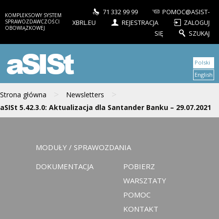
71 332 99 99
POMOC@ASIST-
KOMPLEKSOWY SYSTEM
SPRAWOZDAWCZOŚCI
XBRL.EU
REJESTRACJA
ZALOGUJ
OBOWIĄZKOWEJ
SIĘ
SZUKAJ
aSISt
Polski
English
>
>
Strona główna
Newsletters
aSISt 5.42.3.0: Aktualizacja dla Santander Banku – 29.07.2021
MODUŁY / SPRAWOZDANIA
DOKUMENTACJA
POBIERZ
WARSZTATY
POMOC
KONTAKT