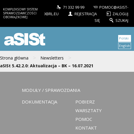
71 332 99 99
POMOC@ASIST-
KOMPLEKSOWY SYSTEM
SPRAWOZDAWCZOŚCI
XBRL.EU
REJESTRACJA
ZALOGUJ
OBOWIĄZKOWEJ
SIĘ
SZUKAJ
aSISt
Polski
English
>
>
Strona główna
Newsletters
aSISt 5.42.2.0: Aktualizacja – BK – 16.07.2021
MODUŁY / SPRAWOZDANIA
DOKUMENTACJA
POBIERZ
WARSZTATY
POMOC
KONTAKT