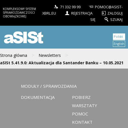
71 332 99 99
POMOC@ASIST-
KOMPLEKSOWY SYSTEM
SPRAWOZDAWCZOŚCI
XBRL.EU
REJESTRACJA
ZALOGUJ
OBOWIĄZKOWEJ
SIĘ
SZUKAJ
aSISt
Polski
English
>
>
Strona główna
Newsletters
aSISt 5.41.9.0: Aktualizacja dla Santander Banku – 10.05.2021
MODUŁY / SPRAWOZDANIA
DOKUMENTACJA
POBIERZ
WARSZTATY
POMOC
KONTAKT