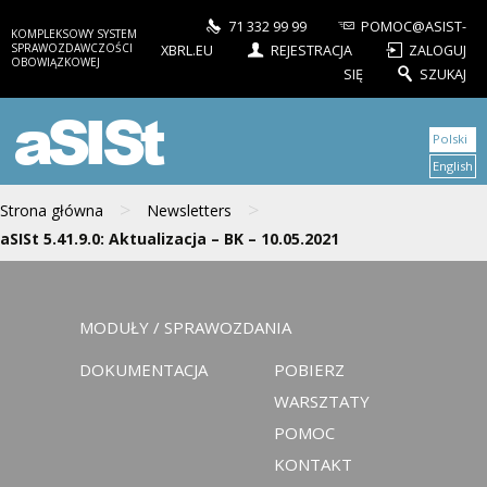
71 332 99 99
POMOC@ASIST-
KOMPLEKSOWY SYSTEM
SPRAWOZDAWCZOŚCI
XBRL.EU
REJESTRACJA
ZALOGUJ
OBOWIĄZKOWEJ
SIĘ
SZUKAJ
aSISt
Polski
English
>
>
Strona główna
Newsletters
aSISt 5.41.9.0: Aktualizacja – BK – 10.05.2021
MODUŁY / SPRAWOZDANIA
DOKUMENTACJA
POBIERZ
WARSZTATY
POMOC
KONTAKT