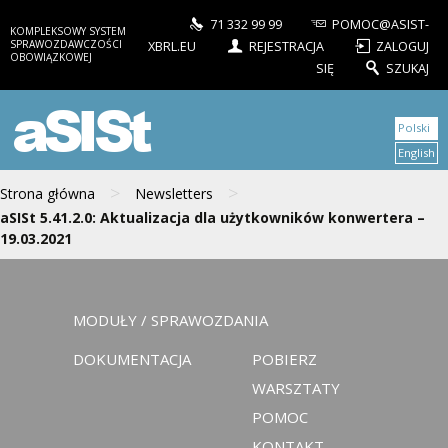
71 332 99 99
POMOC@ASIST-
KOMPLEKSOWY SYSTEM
SPRAWOZDAWCZOŚCI
XBRL.EU
REJESTRACJA
ZALOGUJ
OBOWIĄZKOWEJ
SIĘ
SZUKAJ
aSISt
Polski
English
>
>
Strona główna
Newsletters
aSISt 5.41.2.0: Aktualizacja dla użytkowników konwertera –
19.03.2021
MODUŁY / SPRAWOZDANIA
DOKUMENTACJA
POBIERZ
WARSZTATY
POMOC
KONTAKT