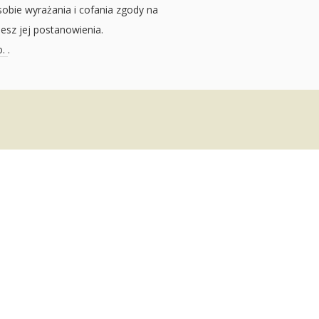
sobie wyrażania i cofania zgody na
jesz jej postanowienia.
o.
.