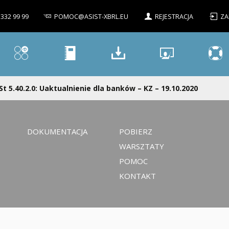
 332 99 99
POMOC@ASIST-XBRL.EU
REJESTRACJA
ZA
St 5.40.2.0: Uaktualnienie dla banków – KZ – 19.10.2020
DOKUMENTACJA
POBIERZ
WARSZTATY
POMOC
KONTAKT