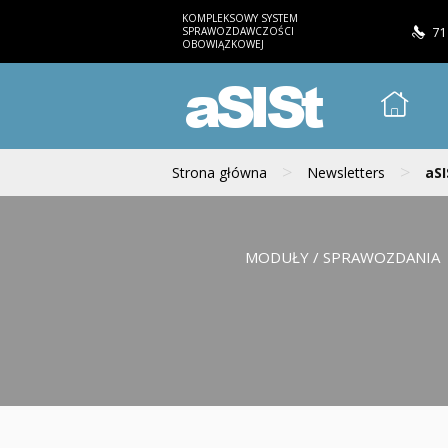
KOMPLEKSOWY SYSTEM
SPRAWOZDAWCZOŚCI
71
OBOWIĄZKOWEJ
aSISt
>
>
Strona główna
Newsletters
aSI
MODUŁY / SPRAWOZDANIA