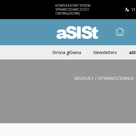
KOMPLEKSOWY SYSTEM
SPRAWOZDAWCZOŚCI
71
OBOWIĄZKOWEJ
aSISt
>
>
Strona główna
Newsletters
aSI
MODUŁY / SPRAWOZDANIA