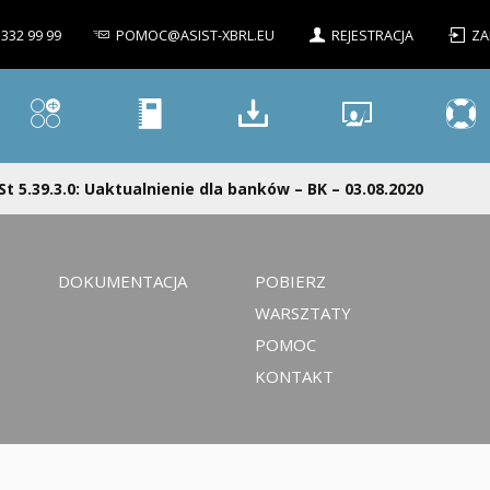
 332 99 99
POMOC@ASIST-XBRL.EU
REJESTRACJA
ZA
St 5.39.3.0: Uaktualnienie dla banków – BK – 03.08.2020
DOKUMENTACJA
POBIERZ
WARSZTATY
POMOC
KONTAKT