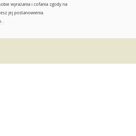
sobie wyrażania i cofania zgody na
jesz jej postanowienia.
o.
.