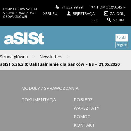
71 332 99 99
POMOC@ASIST-
KOMPLEKSOWY SYSTEM
SPRAWOZDAWCZOŚCI
XBRL.EU
REJESTRACJA
ZALOGUJ
OBOWIĄZKOWEJ
SIĘ
SZUKAJ
aSISt
Polski
English
>
>
Strona główna
Newsletters
aSISt 5.36.2.0: Uaktualnienie dla banków – BS – 21.05.2020
MODUŁY / SPRAWOZDANIA
DOKUMENTACJA
POBIERZ
WARSZTATY
POMOC
KONTAKT