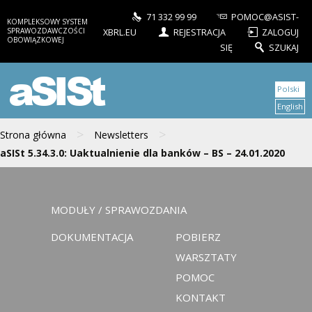
71 332 99 99
POMOC@ASIST-
KOMPLEKSOWY SYSTEM
SPRAWOZDAWCZOŚCI
XBRL.EU
REJESTRACJA
ZALOGUJ
OBOWIĄZKOWEJ
SIĘ
SZUKAJ
aSISt
Polski
English
>
>
Strona główna
Newsletters
aSISt 5.34.3.0: Uaktualnienie dla banków – BS – 24.01.2020
MODUŁY / SPRAWOZDANIA
DOKUMENTACJA
POBIERZ
WARSZTATY
POMOC
KONTAKT