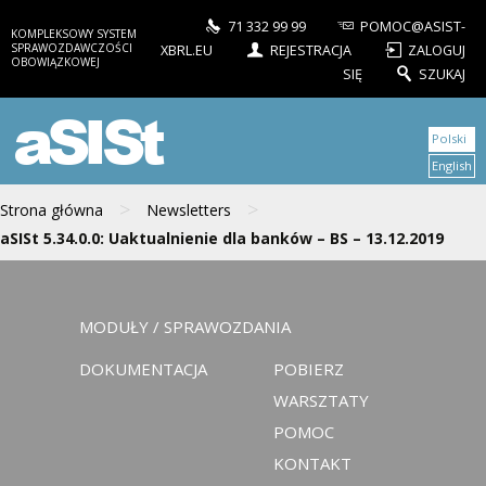
71 332 99 99
POMOC@ASIST-
KOMPLEKSOWY SYSTEM
SPRAWOZDAWCZOŚCI
XBRL.EU
REJESTRACJA
ZALOGUJ
OBOWIĄZKOWEJ
SIĘ
SZUKAJ
aSISt
Polski
English
>
>
Strona główna
Newsletters
aSISt 5.34.0.0: Uaktualnienie dla banków – BS – 13.12.2019
MODUŁY / SPRAWOZDANIA
DOKUMENTACJA
POBIERZ
WARSZTATY
POMOC
KONTAKT