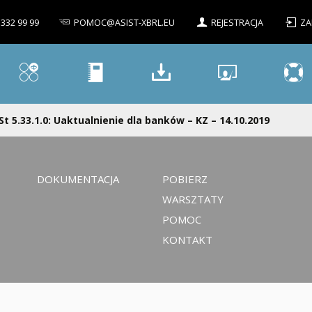
 332 99 99
POMOC@ASIST-XBRL.EU
REJESTRACJA
ZA
St 5.33.1.0: Uaktualnienie dla banków – KZ – 14.10.2019
DOKUMENTACJA
POBIERZ
WARSZTATY
POMOC
KONTAKT