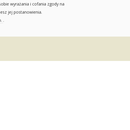
sobie wyrażania i cofania zgody na
jesz jej postanowienia.
o.
.