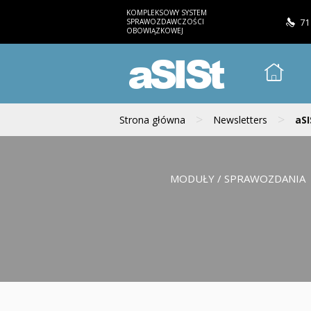
KOMPLEKSOWY SYSTEM
SPRAWOZDAWCZOŚCI
71
OBOWIĄZKOWEJ
aSISt
>
>
Strona główna
Newsletters
aSI
MODUŁY / SPRAWOZDANIA