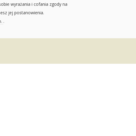
sobie wyrażania i cofania zgody na
jesz jej postanowienia.
o.
.