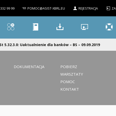
 332 99 99
POMOC@ASIST-XBRL.EU
REJESTRACJA
ZA
St 5.32.3.0: Uaktualnienie dla banków – BS – 09.09.2019
DOKUMENTACJA
POBIERZ
WARSZTATY
POMOC
KONTAKT