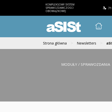
KOMPLEKSOWY SYSTEM
SPRAWOZDAWCZOŚCI
71
OBOWIĄZKOWEJ
aSISt
>
>
Strona główna
Newsletters
aSI
MODUŁY / SPRAWOZDANIA