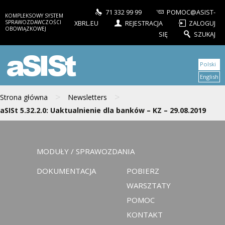
71 332 99 99
POMOC@ASIST-
KOMPLEKSOWY SYSTEM
SPRAWOZDAWCZOŚCI
XBRL.EU
REJESTRACJA
ZALOGUJ
OBOWIĄZKOWEJ
SIĘ
SZUKAJ
aSISt
Polski
English
>
>
Strona główna
Newsletters
aSISt 5.32.2.0: Uaktualnienie dla banków – KZ – 29.08.2019
MODUŁY / SPRAWOZDANIA
DOKUMENTACJA
POBIERZ
WARSZTATY
POMOC
KONTAKT