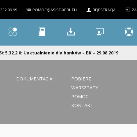
 332 99 99
POMOC@ASIST-XBRL.EU
REJESTRACJA
ZA
St 5.32.2.0: Uaktualnienie dla banków – BK – 29.08.2019
DOKUMENTACJA
POBIERZ
WARSZTATY
POMOC
KONTAKT