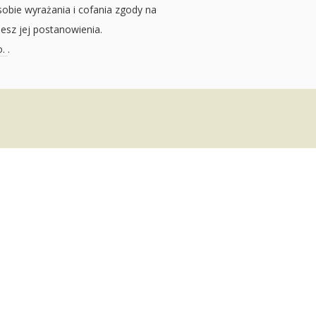
sobie wyrażania i cofania zgody na
jesz jej postanowienia.
o.
.