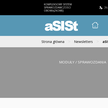
KOMPLEKSOWY SYSTEM
SPRAWOZDAWCZOŚCI
71
OBOWIĄZKOWEJ
aSISt
>
>
Strona główna
Newsletters
aSI
MODUŁY / SPRAWOZDANIA