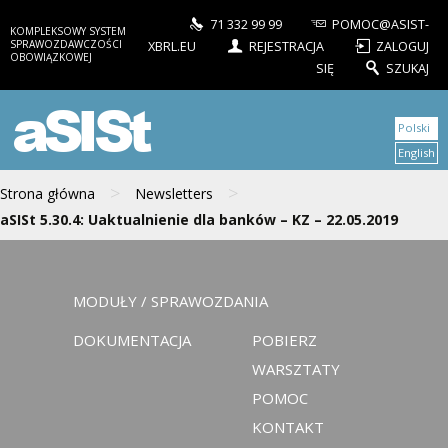
71 332 99 99
POMOC@ASIST-
KOMPLEKSOWY SYSTEM
SPRAWOZDAWCZOŚCI
XBRL.EU
REJESTRACJA
ZALOGUJ
OBOWIĄZKOWEJ
SIĘ
SZUKAJ
aSISt
Polski
English
>
>
Strona główna
Newsletters
aSISt 5.30.4: Uaktualnienie dla banków – KZ – 22.05.2019
MODUŁY / SPRAWOZDANIA
DOKUMENTACJA
POBIERZ
WARSZTATY
POMOC
KONTAKT