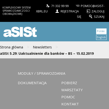
71 332 99 99
POMOC@ASIST-
KOMPLEKSOWY SYSTEM
SPRAWOZDAWCZOŚCI
XBRL.EU
REJESTRACJA
ZALOGUJ
OBOWIĄZKOWEJ
SIĘ
SZUKAJ
aSISt
Polski
English
>
>
Strona główna
Newsletters
aSISt 5.29: Uaktualnienie dla banków – BS – 15.02.2019
MODUŁY / SPRAWOZDANIA
DOKUMENTACJA
POBIERZ
WARSZTATY
POMOC
KONTAKT