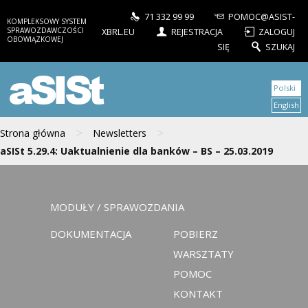
71 332 99 99
POMOC@ASIST-
KOMPLEKSOWY SYSTEM
SPRAWOZDAWCZOŚCI
XBRL.EU
REJESTRACJA
ZALOGUJ
OBOWIĄZKOWEJ
SIĘ
SZUKAJ
aSISt
Polski
English
>
>
Strona główna
Newsletters
aSISt 5.29.4: Uaktualnienie dla banków – BS – 25.03.2019
MODUŁY / SPRAWOZDANIA
DOKUMENTACJA
POBIERZ
WARSZTATY
POMOC
KONTAKT