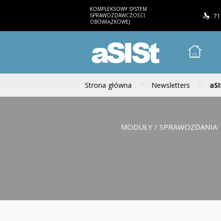
KOMPLEKSOWY SYSTEM
SPRAWOZDAWCZOŚCI
71
OBOWIĄZKOWEJ
aSISt
>
>
Strona główna
Newsletters
aSI
MODUŁY / SPRAWOZDANIA