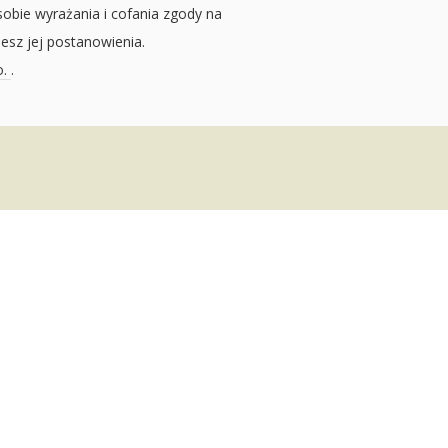
sobie wyrażania i cofania zgody na
jesz jej postanowienia.
o.
.