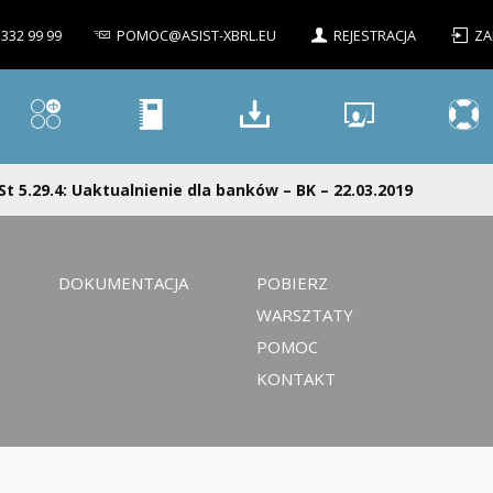
 332 99 99
POMOC@ASIST-XBRL.EU
REJESTRACJA
ZA
St 5.29.4: Uaktualnienie dla banków – BK – 22.03.2019
DOKUMENTACJA
POBIERZ
WARSZTATY
POMOC
KONTAKT