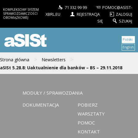
71 332 99 99
POMOC@ASIST-
KOMPLEKSOWY SYSTEM
SPRAWOZDAWCZOŚCI
XBRL.EU
REJESTRACJA
ZALOGUJ
OBOWIĄZKOWEJ
SIĘ
SZUKAJ
aSISt
Polski
English
>
>
Strona główna
Newsletters
aSISt 5.28.8: Uaktualnienie dla banków – BS – 29.11.2018
MODUŁY / SPRAWOZDANIA
DOKUMENTACJA
POBIERZ
WARSZTATY
POMOC
KONTAKT