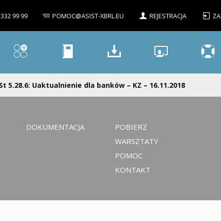
 332 99 99
POMOC@ASIST-XBRL.EU
REJESTRACJA
ZA
St 5.28.6: Uaktualnienie dla banków – KZ – 16.11.2018
DOKUMENTACJA
POBIERZ
WARSZTATY
POMOC
KONTAKT