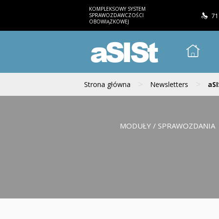
KOMPLEKSOWY SYSTEM
SPRAWOZDAWCZOŚCI
71
OBOWIĄZKOWEJ
aSISt
>
>
Strona główna
Newsletters
aSI
MODUŁY / SPRAWOZDANIA