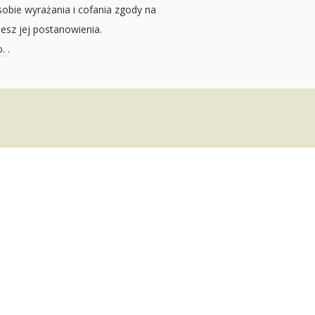
sobie wyrażania i cofania zgody na
jesz jej postanowienia.
o.
.