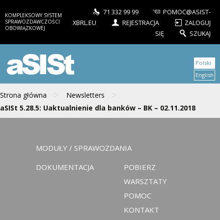
71 332 99 99
POMOC@ASIST-
KOMPLEKSOWY SYSTEM
SPRAWOZDAWCZOŚCI
XBRL.EU
REJESTRACJA
ZALOGUJ
OBOWIĄZKOWEJ
SIĘ
SZUKAJ
aSISt
Polski
English
>
>
Strona główna
Newsletters
aSISt 5.28.5: Uaktualnienie dla banków – BK – 02.11.2018
MODUŁY / SPRAWOZDANIA
DOKUMENTACJA
POBIERZ
WARSZTATY
POMOC
KONTAKT