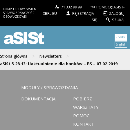
71 332 99 99
POMOC@ASIST-
KOMPLEKSOWY SYSTEM
SPRAWOZDAWCZOŚCI
XBRL.EU
REJESTRACJA
ZALOGUJ
OBOWIĄZKOWEJ
SIĘ
SZUKAJ
aSISt
Polski
English
>
>
Strona główna
Newsletters
aSISt 5.28.13: Uaktualnienie dla banków – BS – 07.02.2019
MODUŁY / SPRAWOZDANIA
DOKUMENTACJA
POBIERZ
WARSZTATY
POMOC
KONTAKT