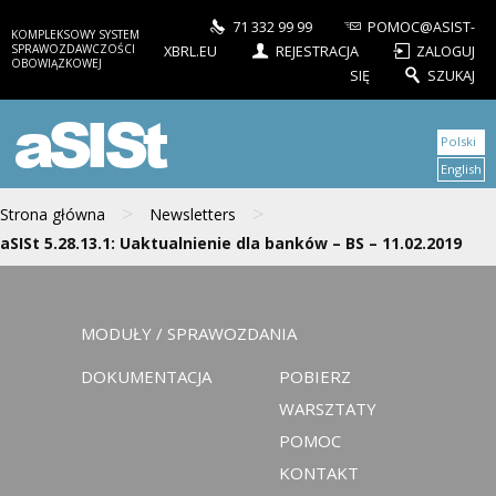
71 332 99 99
POMOC@ASIST-
KOMPLEKSOWY SYSTEM
SPRAWOZDAWCZOŚCI
XBRL.EU
REJESTRACJA
ZALOGUJ
OBOWIĄZKOWEJ
SIĘ
SZUKAJ
aSISt
Polski
English
>
>
Strona główna
Newsletters
aSISt 5.28.13.1: Uaktualnienie dla banków – BS – 11.02.2019
MODUŁY / SPRAWOZDANIA
DOKUMENTACJA
POBIERZ
WARSZTATY
POMOC
KONTAKT