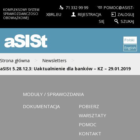
71 332 99 99
POMOC@ASIST-
KOMPLEKSOWY SYSTEM
SPRAWOZDAWCZOŚCI
XBRL.EU
REJESTRACJA
ZALOGUJ
OBOWIĄZKOWEJ
SIĘ
SZUKAJ
aSISt
Polski
English
>
>
Strona główna
Newsletters
aSISt 5.28.12.3: Uaktualnienie dla banków – KZ – 29.01.2019
MODUŁY / SPRAWOZDANIA
DOKUMENTACJA
POBIERZ
WARSZTATY
POMOC
KONTAKT