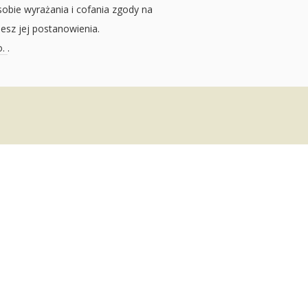
sobie wyrażania i cofania zgody na
jesz jej postanowienia.
o.
.