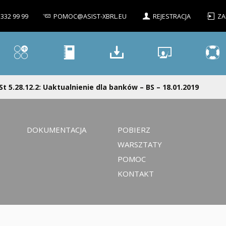
 332 99 99
POMOC@ASIST-XBRL.EU
REJESTRACJA
ZA
St 5.28.12.2: Uaktualnienie dla banków – BS – 18.01.2019
DOKUMENTACJA
POBIERZ
WARSZTATY
POMOC
KONTAKT