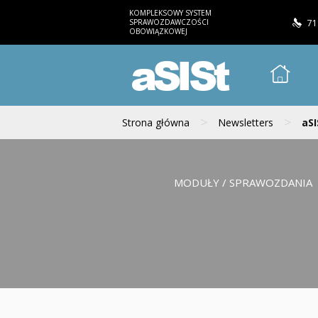
KOMPLEKSOWY SYSTEM
SPRAWOZDAWCZOŚCI
71
OBOWIĄZKOWEJ
aSISt
>
>
Strona główna
Newsletters
aSI
MODUŁY / SPRAWOZDANIA