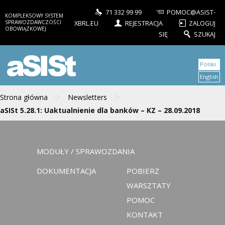
71 332 99 99
POMOC@ASIST-
KOMPLEKSOWY SYSTEM
SPRAWOZDAWCZOŚCI
XBRL.EU
REJESTRACJA
ZALOGUJ
OBOWIĄZKOWEJ
SIĘ
SZUKAJ
aSISt
Polski
English
>
>
Strona główna
Newsletters
aSISt 5.28.1: Uaktualnienie dla banków – KZ – 28.09.2018
MODUŁY / SPRAWOZDANIA
DOKUMENTACJA
POBIERZ
WARSZTATY
POMOC
KONTAKT