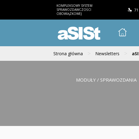
KOMPLEKSOWY SYSTEM
SPRAWOZDAWCZOŚCI
71
OBOWIĄZKOWEJ
aSISt
>
>
Strona główna
Newsletters
aSI
MODUŁY / SPRAWOZDANIA