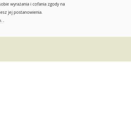
sobie wyrażania i cofania zgody na
jesz jej postanowienia.
o.
.