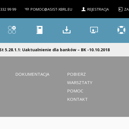
 332 99 99
POMOC@ASIST-XBRL.EU
REJESTRACJA
ZA
St 5.28.1.1: Uaktualnienie dla banków – BK -10.10.2018
DOKUMENTACJA
POBIERZ
WARSZTATY
POMOC
KONTAKT