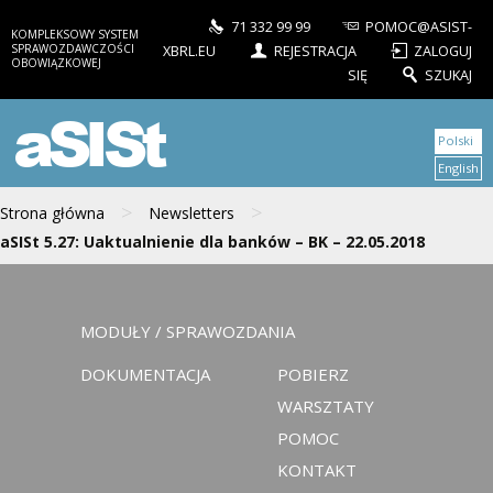
71 332 99 99
POMOC@ASIST-
KOMPLEKSOWY SYSTEM
SPRAWOZDAWCZOŚCI
XBRL.EU
REJESTRACJA
ZALOGUJ
OBOWIĄZKOWEJ
SIĘ
SZUKAJ
aSISt
Polski
English
>
>
Strona główna
Newsletters
aSISt 5.27: Uaktualnienie dla banków – BK – 22.05.2018
MODUŁY / SPRAWOZDANIA
DOKUMENTACJA
POBIERZ
WARSZTATY
POMOC
KONTAKT