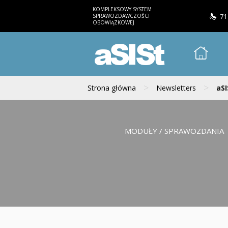
KOMPLEKSOWY SYSTEM
SPRAWOZDAWCZOŚCI
71
OBOWIĄZKOWEJ
aSISt
>
>
Strona główna
Newsletters
aSI
MODUŁY / SPRAWOZDANIA