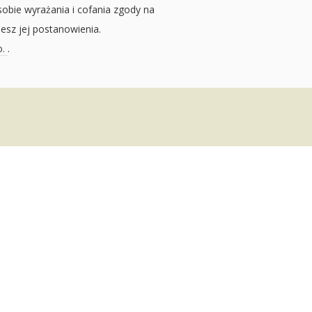
sobie wyrażania i cofania zgody na
jesz jej postanowienia.
o.
.