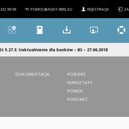
 332 99 99
POMOC@ASIST-XBRL.EU
REJESTRACJA
ZA
St 5.27.3: Uaktualnienie dla banków – BS – 27.06.2018
DOKUMENTACJA
POBIERZ
WARSZTATY
POMOC
KONTAKT