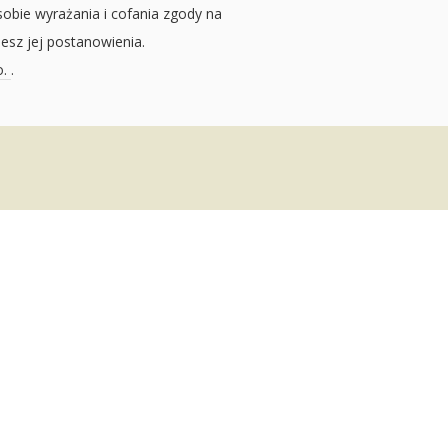
sobie wyrażania i cofania zgody na
jesz jej postanowienia.
o.
.