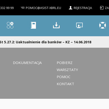
 332 99 99
POMOC@ASIST-XBRL.EU
REJESTRACJA
ZA
St 5.27.2: Uaktualnienie dla banków – KZ – 14.06.2018
DOKUMENTACJA
POBIERZ
WARSZTATY
POMOC
KONTAKT