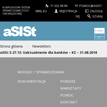
71 332 99 99
POMOC@ASIST-
KOMPLEKSOWY SYSTEM
SPRAWOZDAWCZOŚCI
XBRL.EU
REJESTRACJA
ZALOGUJ
OBOWIĄZKOWEJ
SIĘ
SZUKAJ
aSISt
Polski
English
>
>
Strona główna
Newsletters
aSISt 5.27.13: Uaktualnienie dla banków – KZ – 31.08.2018
MODUŁY / SPRAWOZDANIA
DOKUMENTACJA
POBIERZ
WARSZTATY
POMOC
KONTAKT