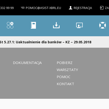
 332 99 99
POMOC@ASIST-XBRL.EU
REJESTRACJA
ZA
St 5.27.1: Uaktualnienie dla banków – KZ – 29.05.2018
DOKUMENTACJA
POBIERZ
WARSZTATY
POMOC
KONTAKT