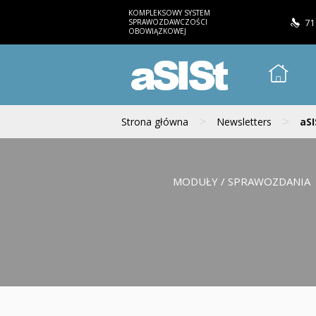
KOMPLEKSOWY SYSTEM
SPRAWOZDAWCZOŚCI
71
OBOWIĄZKOWEJ
aSISt
>
>
Strona główna
Newsletters
aSI
MODUŁY / SPRAWOZDANIA