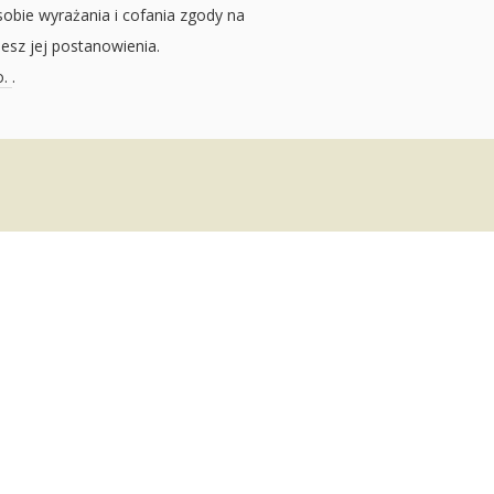
sobie wyrażania i cofania zgody na
jesz jej postanowienia.
o.
.