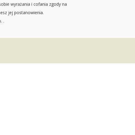
sobie wyrażania i cofania zgody na
jesz jej postanowienia.
o.
.