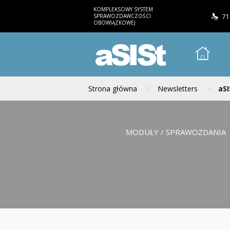
KOMPLEKSOWY SYSTEM
SPRAWOZDAWCZOŚCI
71
OBOWIĄZKOWEJ
aSISt
>
>
Strona główna
Newsletters
aSI
MODUŁY / SPRAWOZDANIA