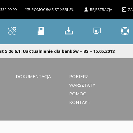
 332 99 99
POMOC@ASIST-XBRL.EU
REJESTRACJA
ZA
St 5.26.6.1: Uaktualnienie dla banków – BS – 15.05.2018
DOKUMENTACJA
POBIERZ
WARSZTATY
POMOC
KONTAKT