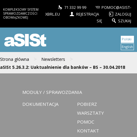
71 332 99 99
POMOC@ASIST-
KOMPLEKSOWY SYSTEM
SPRAWOZDAWCZOŚCI
XBRL.EU
REJESTRACJA
ZALOGUJ
OBOWIĄZKOWEJ
SIĘ
SZUKAJ
aSISt
Polski
English
>
>
Strona główna
Newsletters
aSISt 5.26.3.2: Uaktualnienie dla banków – BS – 30.04.2018
MODUŁY / SPRAWOZDANIA
DOKUMENTACJA
POBIERZ
WARSZTATY
POMOC
KONTAKT