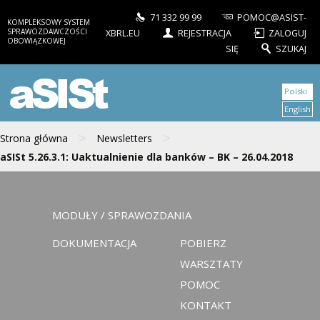
71 332 99 99
POMOC@ASIST-
KOMPLEKSOWY SYSTEM
SPRAWOZDAWCZOŚCI
XBRL.EU
REJESTRACJA
ZALOGUJ
OBOWIĄZKOWEJ
SIĘ
SZUKAJ
aSISt
Polski
English
>
>
Strona główna
Newsletters
aSISt 5.26.3.1: Uaktualnienie dla banków – BK – 26.04.2018
MODUŁY / SPRAWOZDANIA
DOKUMENTACJA
POBIERZ
WARSZTATY
POMOC
KONTAKT