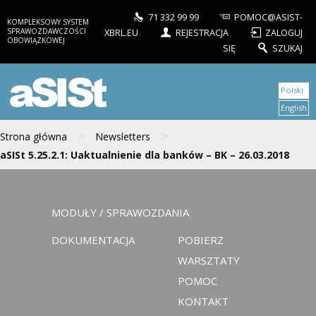
71 332 99 99
POMOC@ASIST-
KOMPLEKSOWY SYSTEM
SPRAWOZDAWCZOŚCI
XBRL.EU
REJESTRACJA
ZALOGUJ
OBOWIĄZKOWEJ
SIĘ
SZUKAJ
aSISt
Polski
English
>
>
Strona główna
Newsletters
aSISt 5.25.2.1: Uaktualnienie dla banków – BK – 26.03.2018
MODUŁY / SPRAWOZDANIA
DOKUMENTACJA
POBIERZ
WARSZTATY
POMOC
KONTAKT