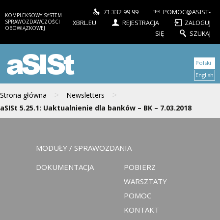
71 332 99 99
POMOC@ASIST-
KOMPLEKSOWY SYSTEM
SPRAWOZDAWCZOŚCI
XBRL.EU
REJESTRACJA
ZALOGUJ
OBOWIĄZKOWEJ
SIĘ
SZUKAJ
aSISt
Polski
English
>
>
Strona główna
Newsletters
aSISt 5.25.1: Uaktualnienie dla banków – BK – 7.03.2018
MODUŁY / SPRAWOZDANIA
DOKUMENTACJA
POBIERZ
WARSZTATY
POMOC
KONTAKT