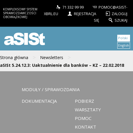
71 332 99 99
POMOC@ASIST-
KOMPLEKSOWY SYSTEM
SPRAWOZDAWCZOŚCI
XBRL.EU
REJESTRACJA
ZALOGUJ
OBOWIĄZKOWEJ
SIĘ
SZUKAJ
aSISt
Polski
English
>
>
Strona główna
Newsletters
aSISt 5.24.12.3: Uaktualnienie dla banków – KZ – 22.02.2018
MODUŁY / SPRAWOZDANIA
DOKUMENTACJA
POBIERZ
WARSZTATY
POMOC
KONTAKT