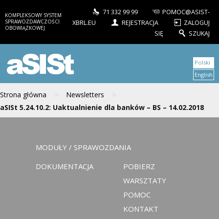
71 332 99 99
POMOC@ASIST-
KOMPLEKSOWY SYSTEM
SPRAWOZDAWCZOŚCI
XBRL.EU
REJESTRACJA
ZALOGUJ
OBOWIĄZKOWEJ
SIĘ
SZUKAJ
aSISt
Polski
English
>
>
Strona główna
Newsletters
aSISt 5.24.10.2: Uaktualnienie dla banków – BS – 14.02.2018
MODUŁY / SPRAWOZDANIA
DOKUMENTACJA
POBIERZ
WARSZTATY
POMOC
KONTAKT