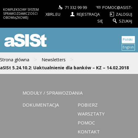
71 332 99 99
POMOC@ASIST-
KOMPLEKSOWY SYSTEM
SPRAWOZDAWCZOŚCI
XBRL.EU
REJESTRACJA
ZALOGUJ
OBOWIĄZKOWEJ
SIĘ
SZUKAJ
aSISt
Polski
English
>
>
Strona główna
Newsletters
aSISt 5.24.10.2: Uaktualnienie dla banków – KZ – 14.02.2018
MODUŁY / SPRAWOZDANIA
DOKUMENTACJA
POBIERZ
WARSZTATY
POMOC
KONTAKT