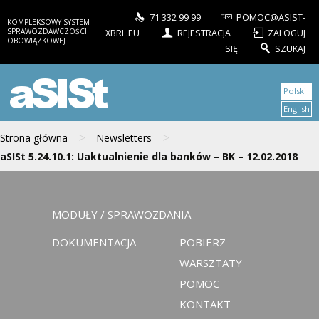
71 332 99 99
POMOC@ASIST-
KOMPLEKSOWY SYSTEM
SPRAWOZDAWCZOŚCI
XBRL.EU
REJESTRACJA
ZALOGUJ
OBOWIĄZKOWEJ
SIĘ
SZUKAJ
aSISt
Polski
English
>
>
Strona główna
Newsletters
aSISt 5.24.10.1: Uaktualnienie dla banków – BK – 12.02.2018
MODUŁY / SPRAWOZDANIA
DOKUMENTACJA
POBIERZ
WARSZTATY
POMOC
KONTAKT