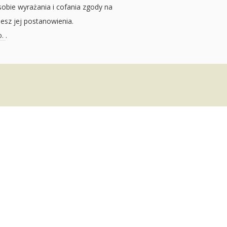
sobie wyrażania i cofania zgody na
jesz jej postanowienia.
o.
.