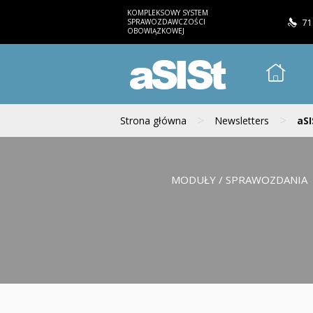
KOMPLEKSOWY SYSTEM
SPRAWOZDAWCZOŚCI
71
OBOWIĄZKOWEJ
aSISt
>
>
Strona główna
Newsletters
aSI
MODUŁY / SPRAWOZDANIA