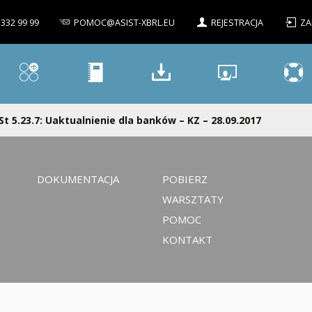
 332 99 99
POMOC@ASIST-XBRL.EU
REJESTRACJA
ZA
St 5.23.7: Uaktualnienie dla banków – KZ – 28.09.2017
DOKUMENTACJA
POBIERZ
WARSZTATY
POMOC
KONTAKT